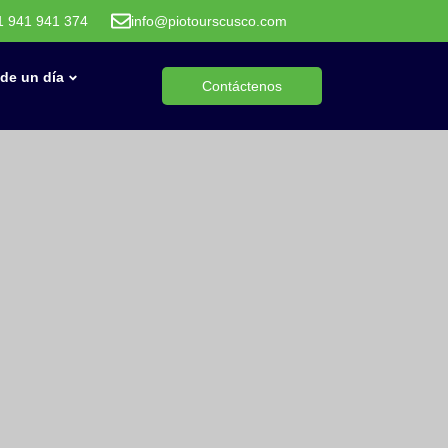
1 941 941 374
info@piotourscusco.com
de un día
Contáctenos