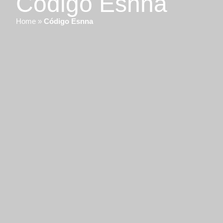
Código Esnna
Home
»
Código Esnna