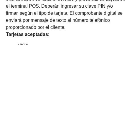
el terminal POS. Deberán ingresar su clave PIN y/o
firmar, según el tipo de tarjeta. El comprobante digital se
enviará por mensaje de texto al número telefónico
proporcionado por el cliente.
Tarjetas aceptadas:
VISA
MASTERCARD
AMERICAN EXPRESS
DINERS CLUB
IMPORTANTE:
Todos los pagos realizados mediante cualquiera de estos
métodos deberán ser
validados
para garantizar una
transacción exitosa y asegurar la correcta prestación del
servicio.